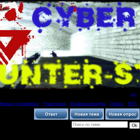
Приветствую Вас
Гость
|
RSS
Новые сообщения
·
Участники
·
Правила форума
·
Поиск
·
RSS
]