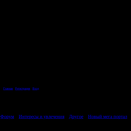
Главная
|
Регистрация
|
Вход
Страница
1
из
1
1
Форум
»
Интересы и увлечения
»
Другое
»
Новый мега портал
(
Новый мега портал
______
Дата: Суббота, 28.