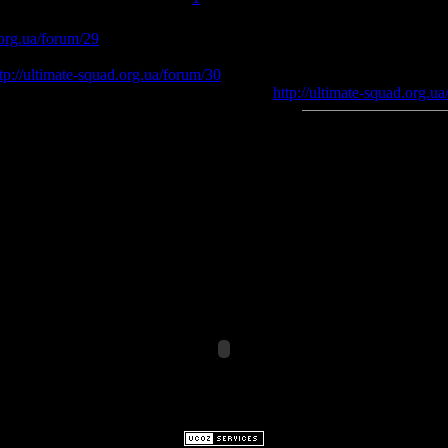
можете совершено бесплатно получить домен на свой сайт org.ua
.org.ua/forum/29
ь в аренду сервера по CS1.6 или CS:S очень низким ценам!
tp://ultimate-squad.org.ua/forum/30
по кс 1.6 на которіх замечательній пинг.
http://ultimate-squad.org.u
org.ua/
http://ultimate-squad.org.ua/)