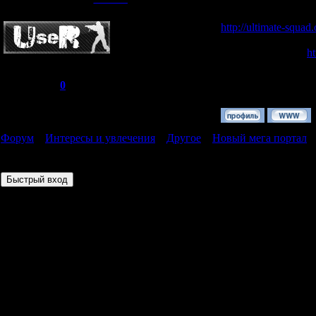
Рядовой
На нашем сайте вы 
http://ultimate-squad
Так же можете взят
Все подровности
ht
Группа: Пользователи
У нас есть сервера 
Сообщений:
1
Репутация:
0
http://ultimate-squad.
Статус:
Offline
Форум
»
Интересы и увлечения
»
Другое
»
Новый мега портал
(
Страница
1
из
1
1