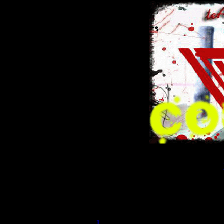
[
http://ultimate-squad.org.ua/)
03.2009, 08:08 | Сообщение #
1