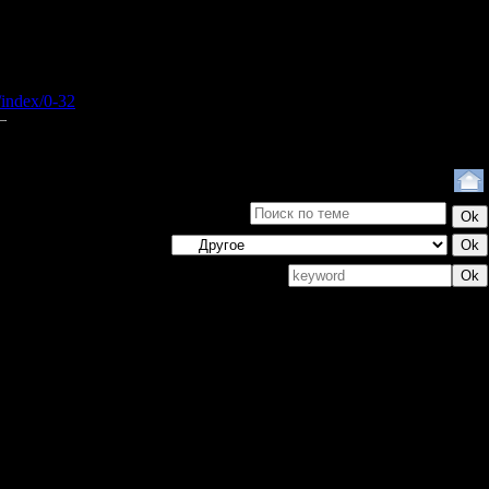
 или же pp.ua
a/index/0-32
Поиск: