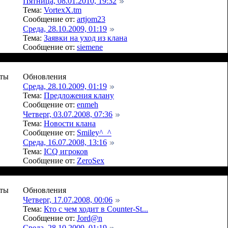
Пятница, 08.01.2010, 19:32
Тема:
VortexX.tm
Сообщение от:
artjom23
Среда, 28.10.2009, 01:19
Тема:
Заявки на уход из клана
Сообщение от:
siemene
ты
Обновления
Среда, 28.10.2009, 01:19
Тема:
Предложения клану
Сообщение от:
enmeh
Четверг, 03.07.2008, 07:36
Тема:
Новости клана
Сообщение от:
Smiley^_^
Среда, 16.07.2008, 13:16
Тема:
ICQ игроков
Сообщение от:
ZeroSex
ты
Обновления
Четверг, 17.07.2008, 00:06
Тема:
Кто с чем ходит в Counter-St...
Сообщение от:
Jord@n
Среда, 28.10.2009, 01:19