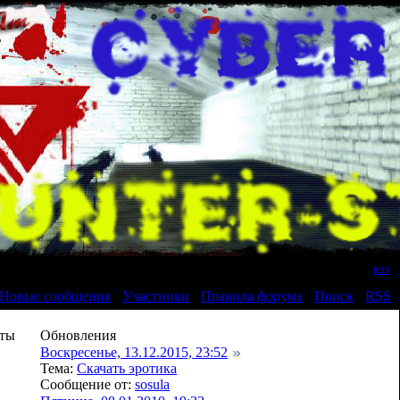
Приветствую Вас
Гость
|
RSS
Новые сообщения
·
Участники
·
Правила форума
·
Поиск
·
RSS
]
ты
Обновления
Воскресенье, 13.12.2015, 23:52
Тема:
Скачать эротика
Сообщение от:
sosula