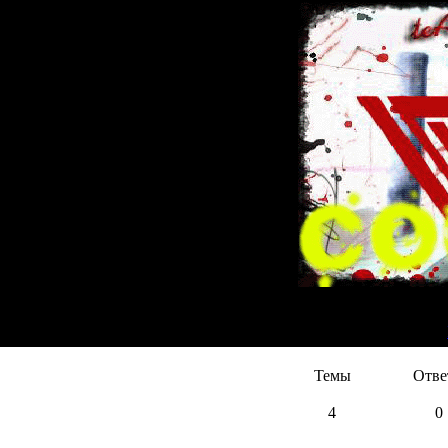
[
Темы
Отве
4
0