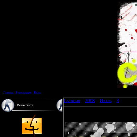
Главная
|
Регистрация
|
Вход
Главная
»
2008
»
Июль
»
3
» Набор
Меню сайта
Набор в клан