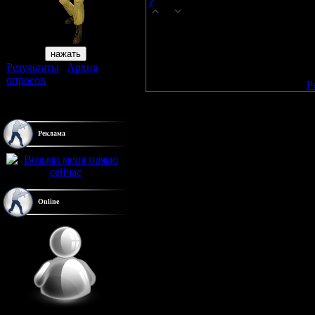
7
aleks
(16.07.2008 07:07)
0
это ваш клан ?
Результаты
|
Архив
Добавлять комментарии могу
опросов
[
Р
Всего ответов:
40
Реклама
Online