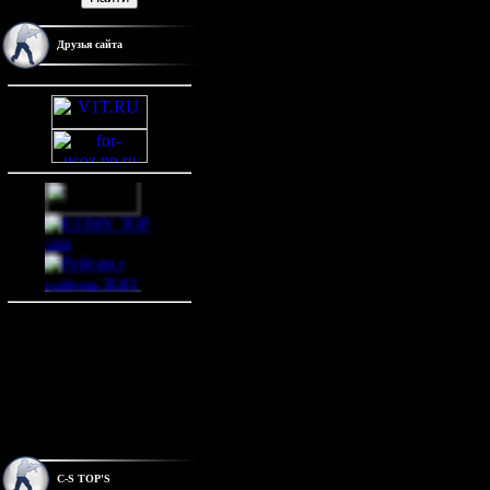
Друзья сайта
C-S TOP'S