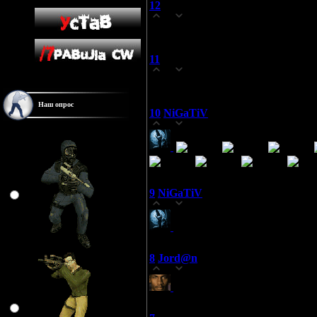
12
kal7ycta
(31.08.2008 02:09)
0
Хочу в клан !!!возмите 4 года игр
11
еав
(12.08.2008 15:30)
0
Монитор CS Non-steam серверов i
Наш опрос
10
NiGaTiV
(27.07.2008 01:15)
0
Любимая команда?
9
NiGaTiV
(27.07.2008 01:15)
0
ПРИВЕТИКИ, Я КОРОЧЕ Т
8
Jord@n
(16.07.2008 11:57)
0
да ето наш клан