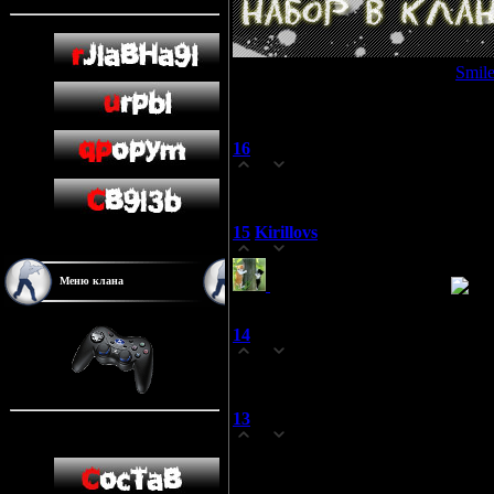
Просмотров: 3384 | Добавил:
Smil
Всего комментариев:
16
16
Random
(05.04.2009 17:58)
0
predlogaiy vam dl9 igru server non s
15
Kirillovs
(17.03.2009 04:42)
0
Меню клана
Вы молодцы, спасибо!
14
dimas
(19.01.2009 01:26)
0
vozmite v clan 5 let igraju plz!!
13
Егор
(18.09.2008 13:11)
0
442578138 возьмите меня в клан