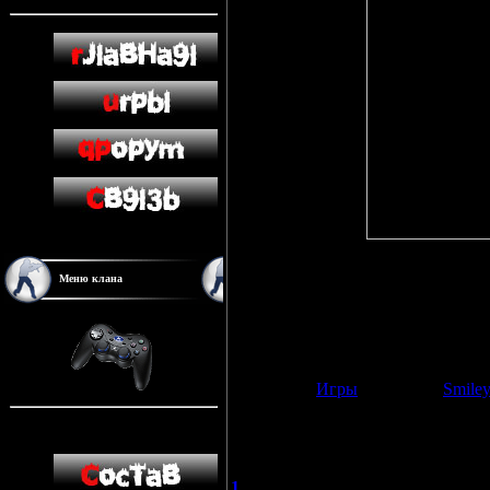
Counter-Strike 1.6 2007 года, мо
Меню клана
поверхностные изменения!!! Также
движок Half-Life который исключа
Размер: 315mb
Выход: 2007 года
Проект был создан при большой п
Категория:
Игры
| Добавил:
Smile
Просмотров:
2243
| Загрузок:
451
|
Всего комментариев:
1
1
Neuddymub