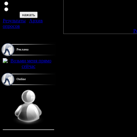
8 лет
be worthwhile for them.
9 лет
DYNAMAX Romance CREDITdynama
Результаты
|
Архив
Добавлять комментарии могу
опросов
[
Р
Всего ответов:
19
Реклама
Online
Онлайн всего:
1