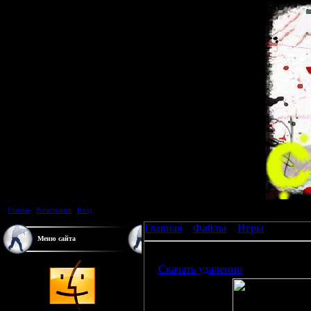
Главная
|
Регистрация
|
Вход
Главная
»
Файлы
»
Игры
Меню сайта
ByMeR-CS 1.6 Real Edition 2007
[ ·
Скачать удаленно
() ]